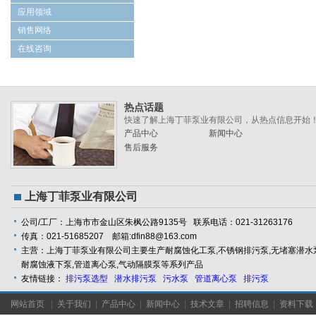
应用领域
销售网络
在线咨询
热点话题
快速了解上海丁菲泵业有限公司，从热点信息开始
产品中心
新闻中心
售后服务
上海丁菲泵业有限公司
公司/工厂：上海市市金山区朱枫公路9135号 联系电话：021-31263176
传真：021-51685207 邮箱:dfin88@163.com
主营：上海丁菲泵业有限公司主要生产耐腐蚀化工泵,不锈钢排污泵,无堵塞潜水泵
耐腐蚀液下泵,管道离心泵,气动隔膜泵等系列产品
友情链接：
排污泵选型
潜水排污泵
污水泵
管道离心泵
排污泵
网站首页
|
关于我们
|
产品中心
|
新闻中心
|
技术文章
|
招聘信息
|
资料下载